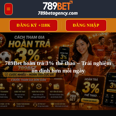
Bỏ
qua
nội
dung
ĐĂNG KÝ +118K
ĐĂNG NHẬP
789Bet hoàn trả 3% thể thao – Trải nghiệm
ổn định hơn mỗi ngày