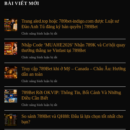
BÀI VIẾT MỚI
Trang aled.top hoặc 789bet-indigo.com được Luật sư
Đào Anh Tú đăng ký bản quyền | 789Bet
ở
Chức năng bình luận bị tắt
Trang
aled.top
Nhập Code ‘MUAHE2026’ Nhận 789K và Cơ hội quay
hoặc
thưởng thắng xe Vinfast tại 789Bet
789bet-
ở
Chức năng bình luận bị tắt
indigo.com
Nhập
được
Code
Luật
Truy cập 789Bet khi ở Mỹ – Canada – Châu Âu: Hướng
‘MUAHE2026’
sư
dẫn an toàn
Nhận
Đào
ở
Chức năng bình luận bị tắt
789K
Anh
Truy
và
Tú
cập
Cơ
789Bet Rời OKVIP: Thông Tin, Bối Cảnh Và Những
đăng
789Bet
hội
Điều Cần Biết
ký
khi
quay
bản
ở
Chức năng bình luận bị tắt
ở
thưởng
quyền
789Bet
Mỹ
thắng
|
Rời
–
So sánh 789Bet và QH88: Đâu là lựa chọn tốt nhất cho
xe
789Bet
OKVIP:
Canada
bạn?
Vinfast
Thông
–
tại
Tin,