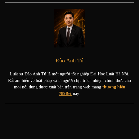
Đào Anh Tú
Luật sư Đào Anh Tú là một người tốt nghiệp Đại Học Luật Hà Nội.
Rất am hiểu về luật pháp và là người chịu trách nhiệm chính thức cho
mọi nội dung được xuất bản trên trang web mang
thương hiệu
789Bet
này.