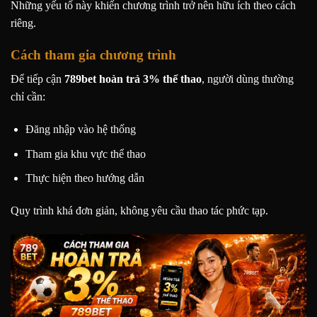
Những yếu tố này khiến chương trình trở nên hữu ích theo cách
riêng.
Cách tham gia chương trình
Để tiếp cận
789bet hoàn trả 3% thể thao
, người dùng thường
chỉ cần:
Đăng nhập vào hệ thống
Tham gia khu vực thể thao
Thực hiện theo hướng dẫn
Quy trình khá đơn giản, không yêu cầu thao tác phức tạp.