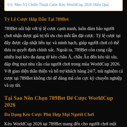
Mẹo Và Chiến Thuật Cược Kèo WorldCup 2026 Hiệu Quả
Tỷ Lệ Cược Hấp Dẫn Tại 789Bet
789Bet nổi bật với tỷ lệ cược cạnh tranh, luôn đảm bảo người
chơi nhận được giá trị tối ưu cho mỗi lần đặt cược. Tỷ lệ cược tại
đây được cập nhật liên tục và minh bạch, giúp người chơi có thể
đưa ra quyết định chính xác. Ngoài ra, 789Bet còn cung cấp
nhiều loại kèo đa dạng từ kèo châu Á, châu Âu đến kèo tài xỉu,
đáp ứng mọi nhu cầu của người chơi trong mùa WorldCup 2026.
Với giao diện thân thiện và hỗ trợ khách hàng 24/7, trải nghiệm cá
cược tại 789Bet không chỉ dễ dàng mà còn cực kỳ chuyên nghiệp
và uy tín.
Tại Sao Nên Chọn 789Bet Để Cược WorldCup
2026
Đa Dạng Kèo Cược Phù Hợp Mọi Người Chơi
Kèo WorldCup 2026 tại 789Bet mang đến cho người chơi một