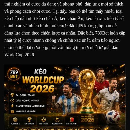
trải nghiệm cá cược đa dạng và phong phú, đáp ứng mọi sở thích
và phong cách chơi cược. Tại đây, bạn có thể tìm thấy nhiều loại
kèo hấp dẫn như kèo châu Á, kèo châu Âu, kèo tài xỉu, kèo tỷ số
chính xác và nhiều hình thức cược đặc biệt khác, giúp bạn dễ
dàng lựa chọn theo chiến lược cá nhân. Đặc biệt, 789Bet luôn cập
nhật tỷ lệ cược nhanh chóng và chính xác nhất, đảm bảo người
chơi có thể đặt cược kịp thời với thông tin mới nhất từ giải đấu
WorldCup 2026.