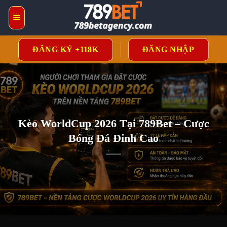
Bỏ
qua
nội
dung
ĐĂNG KÝ +118K
ĐĂNG NHẬP
Kèo WorldCup 2026 Tại 789Bet – Cược
Bóng Đá Đỉnh Cao