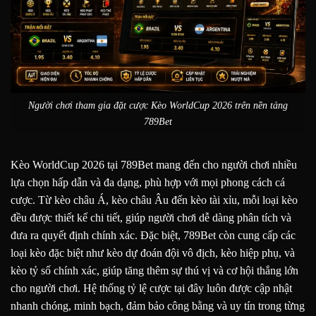
Người chơi tham gia đặt cược Kèo WorldCup 2026 trên nền tảng
789Bet
Kèo WorldCup 2026 tại 789Bet mang đến cho người chơi nhiều
lựa chọn hấp dẫn và đa dạng, phù hợp với mọi phong cách cá
cược. Từ kèo châu Á, kèo châu Âu đến kèo tài xỉu, mỗi loại kèo
đều được thiết kế chi tiết, giúp người chơi dễ dàng phân tích và
đưa ra quyết định chính xác. Đặc biệt, 789Bet còn cung cấp các
loại kèo đặc biệt như kèo dự đoán đội vô địch, kèo hiệp phụ, và
kèo tỷ số chính xác, giúp tăng thêm sự thú vị và cơ hội thắng lớn
cho người chơi. Hệ thống tỷ lệ cược tại đây luôn được cập nhật
nhanh chóng, minh bạch, đảm bảo công bằng và uy tín trong từng