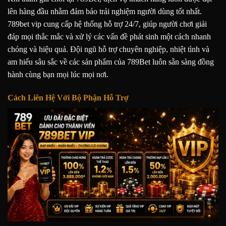
lên hàng đầu nhằm đảm bảo trải nghiệm người dùng tốt nhất.
789bet vip cung cấp hệ thống hỗ trợ 24/7, giúp người chơi giải
đáp mọi thắc mắc và xử lý các vấn đề phát sinh một cách nhanh
chóng và hiệu quả. Đội ngũ hỗ trợ chuyên nghiệp, nhiệt tình và
am hiểu sâu sắc về các sản phẩm của 789Bet luôn sẵn sàng đồng
hành cùng bạn mọi lúc mọi nơi.
Cách Liên Hệ Với Bộ Phận Hỗ Trợ