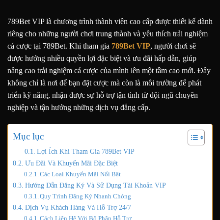
789Bet VIP là chương trình thành viên cao cấp được thiết kế dành
riêng cho những người chơi trung thành và yêu thích trải nghiệm
cá cược tại 789Bet. Khi tham gia
789Bet VIP
, người chơi sẽ
được hưởng nhiều quyền lợi đặc biệt và ưu đãi hấp dẫn, giúp
nâng cao trải nghiệm cá cược của mình lên một tầm cao mới. Đây
không chỉ là nơi để bạn đặt cược mà còn là môi trường để phát
triển kỹ năng, nhận được sự hỗ trợ tận tình từ đội ngũ chuyên
nghiệp và tận hưởng những dịch vụ đẳng cấp.
Mục lục
Lợi Ích Khi Tham Gia 789Bet VIP
Ưu Đãi Và Khuyến Mãi Đặc Biệt
Các Loại Khuyến Mãi Nổi Bật
Hướng Dẫn Đăng Ký Và Sử Dụng Tài Khoản VIP
Quy Trình Đăng Ký Nhanh Chóng
Dịch Vụ Khách Hàng Và Hỗ Trợ 24/7
Cách Liên Hệ Với Bộ Phận Hỗ Trợ