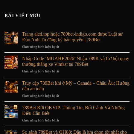
BÀI VIẾT MỚI
Trang aled.top hoặc 789bet-indigo.com được Luật sư
Đào Anh Tú đăng ký bản quyền | 789Bet
ở
Chức năng bình luận bị tắt
Trang
aled.top
Nhập Code ‘MUAHE2026’ Nhận 789K và Cơ hội quay
hoặc
thưởng thắng xe Vinfast tại 789Bet
789bet-
ở
Chức năng bình luận bị tắt
indigo.com
Nhập
được
Code
Luật
Truy cập 789Bet khi ở Mỹ – Canada – Châu Âu: Hướng
‘MUAHE2026’
sư
dẫn an toàn
Nhận
Đào
ở
Chức năng bình luận bị tắt
789K
Anh
Truy
và
Tú
cập
Cơ
789Bet Rời OKVIP: Thông Tin, Bối Cảnh Và Những
đăng
789Bet
hội
Điều Cần Biết
ký
khi
quay
bản
ở
Chức năng bình luận bị tắt
ở
thưởng
quyền
789Bet
Mỹ
thắng
|
Rời
–
So sánh 789Bet và QH88: Đâu là lựa chọn tốt nhất cho
xe
789Bet