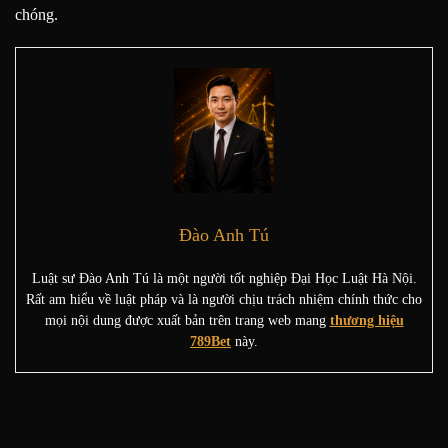
chóng.
Đào Anh Tú
Luật sư Đào Anh Tú là một người tốt nghiệp Đại Học Luật Hà Nội.
Rất am hiểu về luật pháp và là người chịu trách nhiệm chính thức cho
mọi nội dung được xuất bản trên trang web mang
thương hiệu
789Bet
này.