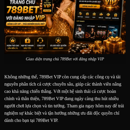
Giao diện trang chủ 789Bet với đăng nhập VIP
Không những thế, 789Bet VIP còn cung cấp các công cụ và tài
nguyên phân tích cá cược chuyên sâu, giúp các thành viên nâng
cao khả năng chiến thắng. Với một hệ sinh thái cá cược hoàn
chỉnh và thân thiện, 789Bet VIP đang ngày càng thu hút nhiều
người chơi lựa chọn và tin tưởng. Tham gia ngay hôm nay để trải
nghiệm sự khác biệt và tận hưởng những ưu đãi độc quyền chỉ
dành cho bạn tại 789Bet VIP.