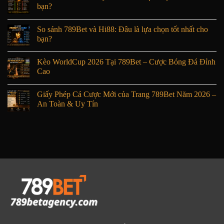
OKVIP:
Canada
bạn?
Vinfast
Thông
–
tại
Tin,
Châu
789Bet
Bối
So sánh 789Bet và Hi88: Đâu là lựa chọn tốt nhất cho
Âu:
Cảnh
bạn?
Hướng
Và
dẫn
Những
an
Kèo WorldCup 2026 Tại 789Bet – Cược Bóng Đá Đỉnh
Điều
toàn
Cao
Cần
Biết
Giấy Phép Cá Cược Mới của Trang 789Bet Năm 2026 –
An Toàn & Uy Tín