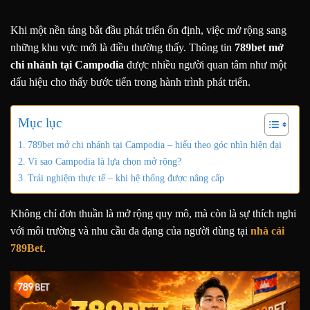
Khi một nền tảng bắt đầu phát triển ổn định, việc mở rộng sang
những khu vực mới là điều thường thấy. Thông tin
789bet mở
chi nhánh tại Campodia
được nhiều người quan tâm như một
dấu hiệu cho thấy bước tiến trong hành trình phát triển.
Mục lục
789bet mở chi nhánh tại Campodia – hiểu theo góc nhìn hiện đại
Vì sao Campodia là lựa chọn mở rộng?
Trải nghiệm thực tế – khi hệ thống được nâng cấp
Không chỉ đơn thuần là mở rộng quy mô, mà còn là sự thích nghi
với môi trường và nhu cầu đa dạng của người dùng tại
nhà cái
789Bet
.