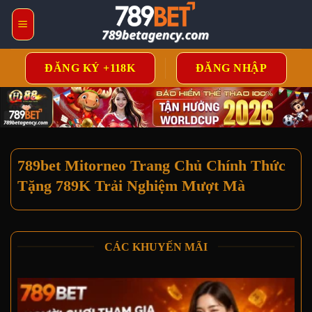
Bỏ
qua
nội
dung
ĐĂNG KÝ +118K
ĐĂNG NHẬP
789bet Mitorneo Trang Chủ Chính Thức
Tặng 789K Trải Nghiệm Mượt Mà
CÁC KHUYẾN MÃI