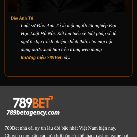
Đào Anh Tú
Luật sư Đào Anh Tú là một người tốt nghiệp Đại
Học Luật Hà Nội. Rất am hiểu về luật pháp và là
người chịu trách nhiệm chính thức cho mọi nội
dung được xuất bản trên trang web mang
thương hiệu 789Bet
này.
789Bet nhà cái uy tín lâu đời bậc nhất Việt Nam hiện nay.
Chuyên cung cấp các trò chơi bắn cá, thể thao, casino, game bài