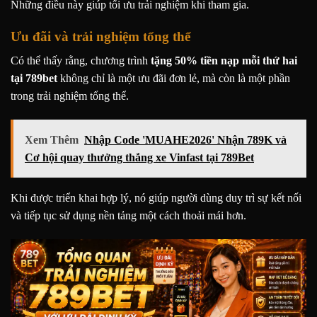
Những điều này giúp tối ưu trải nghiệm khi tham gia.
Ưu đãi và trải nghiệm tổng thể
Có thể thấy rằng, chương trình
tặng 50% tiền nạp mỗi thứ hai
tại 789bet
không chỉ là một ưu đãi đơn lẻ, mà còn là một phần
trong trải nghiệm tổng thể.
Xem Thêm
Nhập Code 'MUAHE2026' Nhận 789K và
Cơ hội quay thưởng thắng xe Vinfast tại 789Bet
Khi được triển khai hợp lý, nó giúp người dùng duy trì sự kết nối
và tiếp tục sử dụng nền tảng một cách thoải mái hơn.