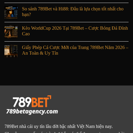
Tin,
Châu
789Bet
Bối
So sánh 789Bet và Hi88: Đâu là lựa chọn tốt nhất cho
Âu:
Cảnh
bạn?
Hướng
Và
dẫn
Những
an
Kèo WorldCup 2026 Tại 789Bet – Cược Bóng Đá Đỉnh
Điều
toàn
Cao
Cần
Biết
Giấy Phép Cá Cược Mới của Trang 789Bet Năm 2026 –
An Toàn & Uy Tín
789Bet nhà cái uy tín lâu đời bậc nhất Việt Nam hiện nay.