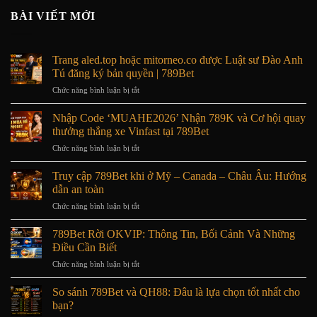
BÀI VIẾT MỚI
Trang aled.top hoặc mitorneo.co được Luật sư Đào Anh
Tú đăng ký bản quyền | 789Bet
ở
Chức năng bình luận bị tắt
Trang
aled.top
Nhập Code ‘MUAHE2026’ Nhận 789K và Cơ hội quay
hoặc
thưởng thắng xe Vinfast tại 789Bet
mitorneo.co
ở
Chức năng bình luận bị tắt
được
Nhập
Luật
Code
sư
Truy cập 789Bet khi ở Mỹ – Canada – Châu Âu: Hướng
‘MUAHE2026’
Đào
dẫn an toàn
Nhận
Anh
ở
Chức năng bình luận bị tắt
789K
Tú
Truy
và
đăng
cập
Cơ
789Bet Rời OKVIP: Thông Tin, Bối Cảnh Và Những
ký
789Bet
hội
Điều Cần Biết
bản
khi
quay
quyền
ở
Chức năng bình luận bị tắt
ở
thưởng
|
789Bet
Mỹ
thắng
789Bet
Rời
–
So sánh 789Bet và QH88: Đâu là lựa chọn tốt nhất cho
xe
OKVIP:
Canada
bạn?
Vinfast
Thông
–
tại