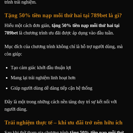
trình trải nghiệm.
Tặng 50% tiền nạp mỗi thứ hai tại 789bet là gì?
Hiểu một cách đơn giản,
tặng 50% tiền nạp mỗi thứ hai tại
789bet
là chương trình ưu đãi được áp dụng vào đầu tuần.
Mục đích của chương trình không chỉ là hỗ trợ người dùng, mà
còn giúp:
Tạo cảm giác khởi đầu thuận lợi
Mang lại trải nghiệm linh hoạt hơn
Giúp người dùng dễ dàng tiếp cận hệ thống
Đây là một trong những cách nền tảng duy trì sự kết nối với
người dùng.
Trải nghiệm thực tế – khi ưu đãi trở nên hữu ích
Sau khi thử tham gia chương trình
tặng 50% tiền nạp mỗi thứ