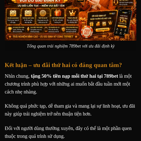
Tổng quan trải nghiệm 789bet với ưu đãi định kỳ
Kết luận – ưu đãi thứ hai có đáng quan tâm?
Nhìn chung,
tặng 50% tiền nạp mỗi thứ hai tại 789bet
là một
chương trình phù hợp với những ai muốn bắt đầu tuần mới một
cách nhẹ nhàng.
Không quá phức tạp, dễ tham gia và mang lại sự linh hoạt, ưu đãi
này giúp trải nghiệm trở nên thuận tiện hơn.
Đối với người dùng thường xuyên, đây có thể là một phần quen
thuộc trong quá trình sử dụng.