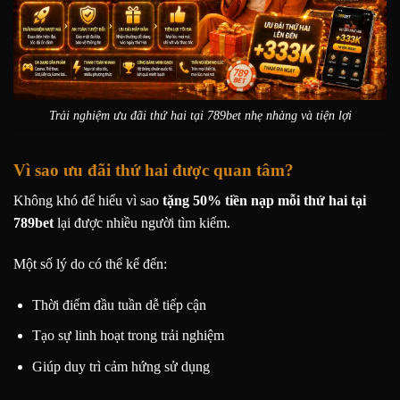
Trải nghiệm ưu đãi thứ hai tại 789bet nhẹ nhàng và tiện lợi
Vì sao ưu đãi thứ hai được quan tâm?
Không khó để hiểu vì sao
tặng 50% tiền nạp mỗi thứ hai tại
789bet
lại được nhiều người tìm kiếm.
Một số lý do có thể kể đến:
Thời điểm đầu tuần dễ tiếp cận
Tạo sự linh hoạt trong trải nghiệm
Giúp duy trì cảm hứng sử dụng