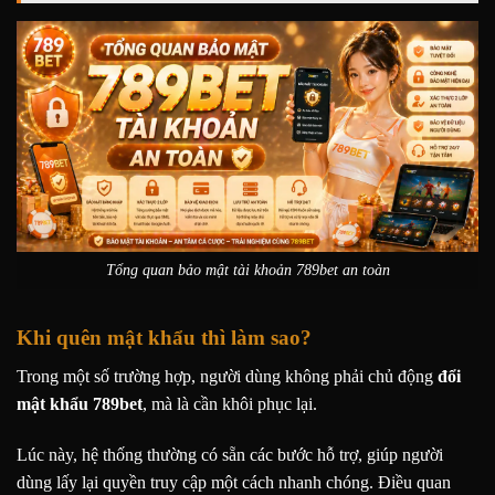
Tổng quan bảo mật tài khoản 789bet an toàn
Khi quên mật khẩu thì làm sao?
Trong một số trường hợp, người dùng không phải chủ động
đổi
mật khẩu 789bet
, mà là cần khôi phục lại.
Lúc này, hệ thống thường có sẵn các bước hỗ trợ, giúp người
dùng lấy lại quyền truy cập một cách nhanh chóng. Điều quan