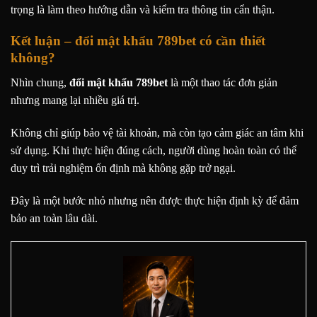
trọng là làm theo hướng dẫn và kiểm tra thông tin cẩn thận.
Kết luận – đổi mật khẩu 789bet có cần thiết
không?
Nhìn chung,
đổi mật khẩu 789bet
là một thao tác đơn giản
nhưng mang lại nhiều giá trị.
Không chỉ giúp bảo vệ tài khoản, mà còn tạo cảm giác an tâm khi
sử dụng. Khi thực hiện đúng cách, người dùng hoàn toàn có thể
duy trì trải nghiệm ổn định mà không gặp trở ngại.
Đây là một bước nhỏ nhưng nên được thực hiện định kỳ để đảm
bảo an toàn lâu dài.