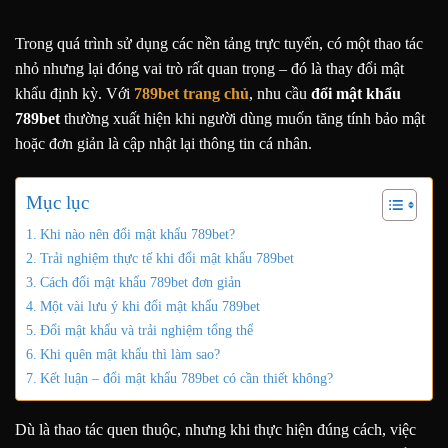
Trong quá trình sử dụng các nền tảng trực tuyến, có một thao tác
nhỏ nhưng lại đóng vai trò rất quan trọng – đó là thay đổi mật
khẩu định kỳ. Với
789bet trang chủ
, nhu cầu
đổi mật khẩu
789bet
thường xuất hiện khi người dùng muốn tăng tính bảo mật
hoặc đơn giản là cập nhật lại thông tin cá nhân.
Mục lục
Khi nào nên đổi mật khẩu 789bet?
Trải nghiệm thực tế khi đổi mật khẩu 789bet
Cách đổi mật khẩu 789bet đơn giản
Một vài lưu ý khi đổi mật khẩu 789bet
Đổi mật khẩu và trải nghiệm tổng thể
Khi quên mật khẩu thì làm sao?
Kết luận – đổi mật khẩu 789bet có cần thiết không?
Dù là thao tác quen thuộc, nhưng khi thực hiện đúng cách, việc