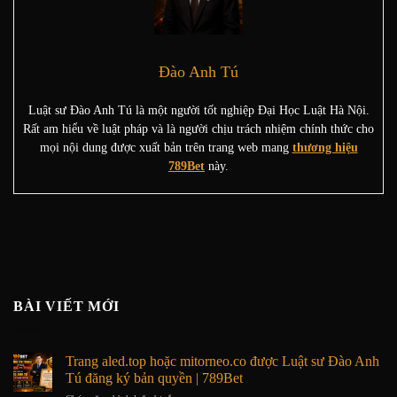
Đào Anh Tú
Luật sư Đào Anh Tú là một người tốt nghiệp Đại Học Luật Hà Nội.
Rất am hiểu về luật pháp và là người chịu trách nhiệm chính thức cho
mọi nội dung được xuất bản trên trang web mang
thương hiệu
789Bet
này.
BÀI VIẾT MỚI
Trang aled.top hoặc mitorneo.co được Luật sư Đào Anh
Tú đăng ký bản quyền | 789Bet