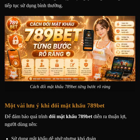
tiếp tục sử dụng bình thường.
Cách đổi mật khẩu 789bet từng bước rõ ràng
Một vài lưu ý khi đổi mật khẩu 789bet
Để đảm bảo quá trình
đổi mật khẩu 789bet
diễn ra thuận lợi,
người dùng nên:
Sử dụng mật khẩu dễ nhớ nhưng khó đoán