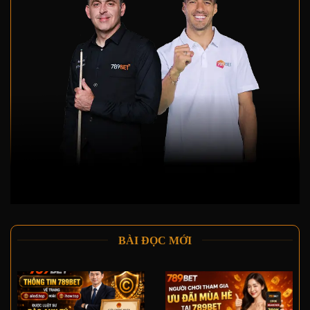
BÀI ĐỌC MỚI