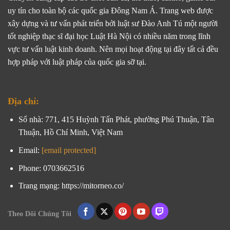
uy tín cho toàn bộ các quốc gia Đông Nam Á. Trang web được
xây dựng và tư vấn phát triển bởi luật sư Đào Anh Tú một người
tốt nghiệp thạc sĩ đại học Luật Hà Nội có nhiều năm trong lĩnh
vực tư vấn luật kinh doanh. Nên mọi hoạt động tại đây tất cả đều
hợp pháp với luật pháp của quốc gia sỡ tại.
Địa chỉ:
Số nhà: 771, 415 Huỳnh Tấn Phát, phường Phú Thuận, Tân
Thuận, Hồ Chí Minh, Việt Nam
Email:
[email protected]
Phone: 0703662516
Trang mạng: https://mitorneo.co/
Theo Dõi Chúng Tôi